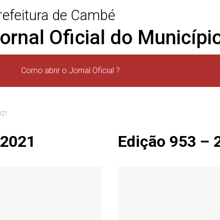
refeitura de Cambé
ornal Oficial do Municíp
)
Como abrir o Jornal Oficial ?
021
.2021
Edição 953 – 