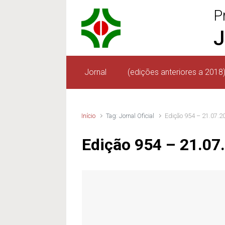
P
Skip to main content
J
Jornal
(edições anteriores a 2018
Início
Tag: Jornal Oficial
Edição 954 – 21.07.2
Edição 954 – 21.07