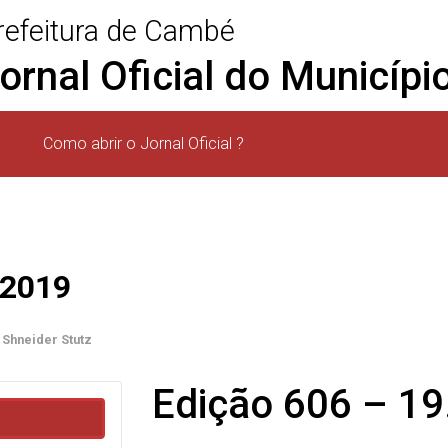
refeitura de Cambé
ornal Oficial do Municíp
)
Como abrir o Jornal Oficial ?
.2019
 Shneider Stutz
Edição 606 – 19