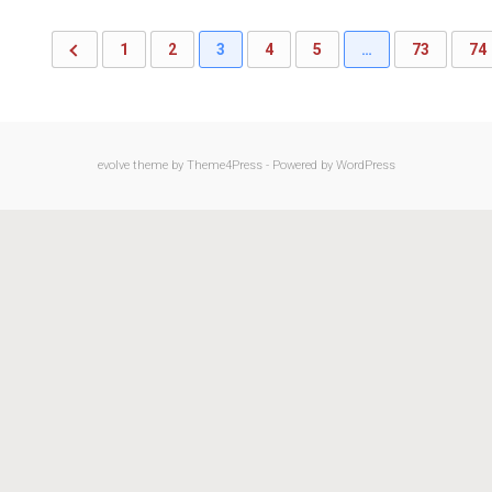
1
2
3
4
5
…
73
74
evolve
theme by Theme4Press - Powered by
WordPress